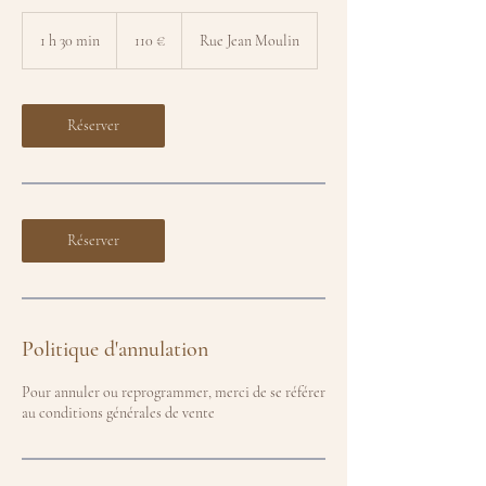
110
euros
1 h 30 min
1
110 €
Rue Jean Moulin
3
0
m
i
Réserver
n
Réserver
Politique d'annulation
Pour annuler ou reprogrammer, merci de se référer
au conditions générales de vente