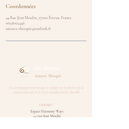
Coordonnées
44 Rue Jean Moulin, 27000 Évreux, France
0658002456
antares-therapie@outlook.fr
Alex Béoschat​
Antares Thérapie
Un accompagnement unique et adapté sur le chemin de la
connaissance de soi et de la transformation durable
CABINET
Espace Harmony Ways
44 rue Jean Moulin
27000 Evreux