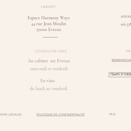
CABINET
anta
Espace Harmony Ways
44 rue Jean Moulin
06.58
27000 Evreux
CONSULTATIONS
PR
Au cabinet sur Evreux
RÉSERVATION
:mercredi et vendredi
TEMPS D'ORIE
En visio
du lundi au vendredi
FAQ
IONS LÉGALES
POLITIQUE DE CONFIDENTIALITÉ