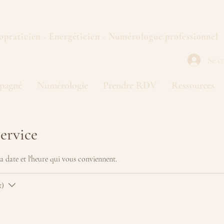
opraticien - Energéticien - Numérologue professionnel
Se c
pagné
Numérologie
Prendre RDV
Ressources
ervice
la date et l'heure qui vous conviennent.
t)