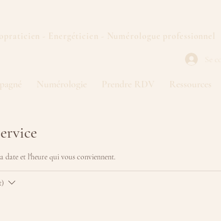
opraticien - Energéticien - Numérologue professionnel
Se c
pagné
Numérologie
Prendre RDV
Ressources
ervice
la date et l'heure qui vous conviennent.
t)