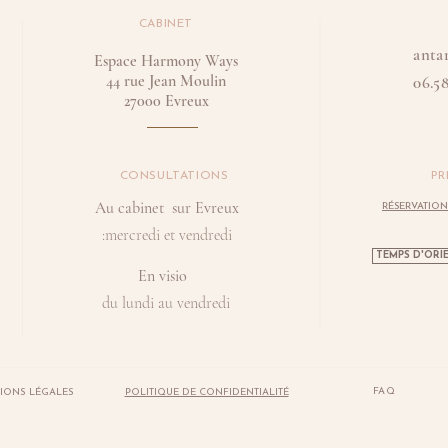
CABINET
anta
Espace Harmony Ways
44 rue Jean Moulin
06.58
27000 Evreux
CONSULTATIONS
PR
Au cabinet sur Evreux
RÉSERVATION
:mercredi et vendredi
TEMPS D'ORIE
En visio
du lundi au vendredi
FAQ
IONS LÉGALES
POLITIQUE DE CONFIDENTIALITÉ