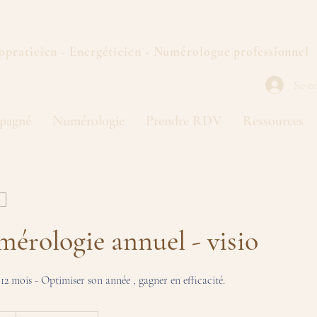
opraticien - Energéticien - Numérologue professionnel
Se c
pagné
Numérologie
Prendre RDV
Ressources
mérologie annuel - visio
12 mois - Optimiser son année , gagner en efficacité.