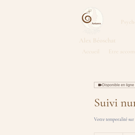
Psych
Alex
Béoschat
Accueil
Etre accom
Disponible en ligne
Suivi nu
Votre temporalité sur 
110