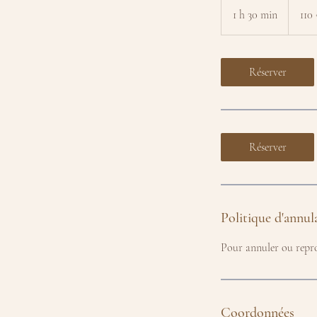
euros
1 h 30 min
1
110
3
0
m
Réserver
i
n
Réserver
Politique d'annul
Pour annuler ou repro
Coordonnées