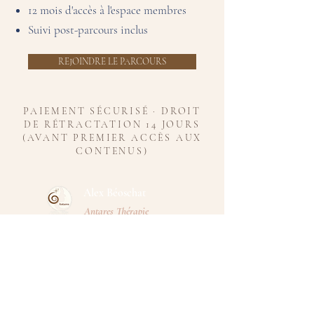
12 mois d'accès à l'espace membres
Suivi post-parcours inclus
REJOINDRE LE PARCOURS
PAIEMENT SÉCURISÉ · DROIT
DE RÉTRACTATION 14 JOURS
(AVANT PREMIER AC
CÈS AUX
CONTENUS)
Alex Béoschat​
Antares Thérapie
Un accompagnement unique et adapté sur le chemin de la
connaissance de soi et de la transformation durable
CABINET
Espace Harmony Ways
44 rue Jean Moulin