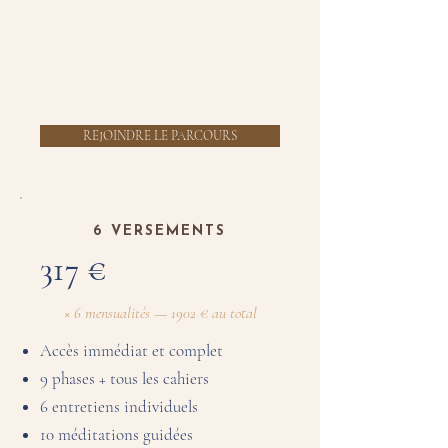
6 entretiens individuels
10 méditations guidées
12 mois d'accès à l'espace membres
Suivi post-parcours inclus
REJOINDRE LE PARCOURS
6 VERSEMENTS
317 €
× 6 mensualités — 1902 € au total
Accès immédiat et complet
9 phases + tous les cahiers
6 entretiens individuels
10 méditations guidées