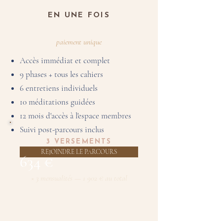
EN UNE FOIS
paiement unique
Accès immédiat et complet
9 phases + tous les cahiers
6 entretiens individuels
10 méditations guidées
12 mois d'accès à l'espace membres
Suivi post-parcours inclus
3 VERSEMENTS
REJOINDRE LE PARCOURS
634 €
× 3 mensualités — 1 902 € au total
Accès immédiat et complet
9 phases + tous les cahiers