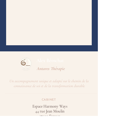
Alex Béoschat​
Antares Thérapie
Un accompagnement unique et adapté sur le chemin de la
connaissance de soi et de la transformation durable
CABINET
Espace Harmony Ways
44 rue Jean Moulin
27000 Evreux
CONSULTATIONS