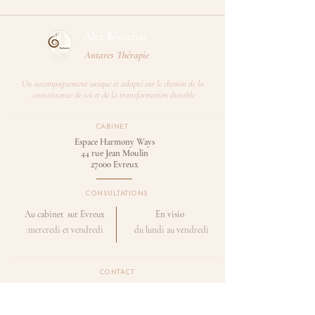
Alex Béoschat​
Antares Thérapie
Un accompagnement unique et adapté sur le chemin de la
connaissance de soi et de la transformation durable
CABINET
Espace Harmony Ways
44 rue Jean Moulin
27000 Evreux
CONSULTATIONS
Au cabinet sur Evreux
En visio
:mercredi et vendredi
du lundi au vendredi
CONTACT
antares-therapie@outlook.fr
06.58.00.24.56