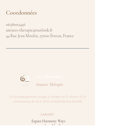
Coordonnées
0658002456
antares-therapie@outlook.fr
44 Rue Jean Moulin, 27000 Évreux, France
Alex Béoschat​
Antares Thérapie
Un accompagnement unique et adapté sur le chemin de la
connaissance de soi et de la transformation durable
CABINET
Espace Harmony Ways
44 rue Jean Moulin
27000 Evreux