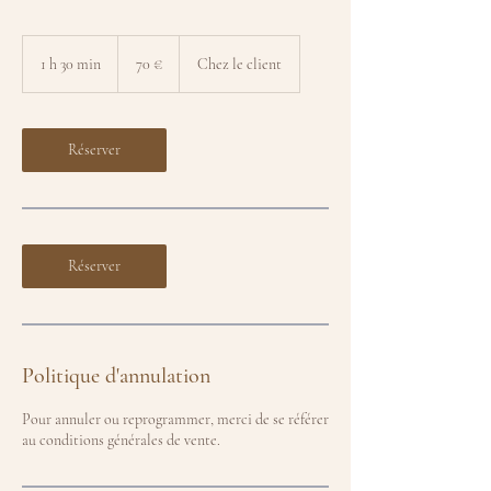
70
euros
1 h 30 min
1
70 €
Chez le client
3
0
m
i
Réserver
n
Réserver
Politique d'annulation
Pour annuler ou reprogrammer, merci de se référer
au conditions générales de vente.