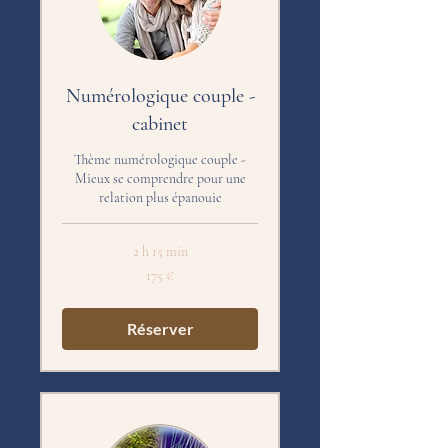
Numérologique couple -
cabinet
Thème numérologique couple -
Mieux se comprendre pour une
relation plus épanouie
2 h 15 min
175
175 €
euros
Réserver