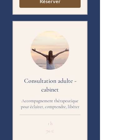
Réserver
Consultation adulte -
cabinet
Accompagnement thérapeutique
pour éclairer, comprendre, libérer
1 h
70
70 €
euros