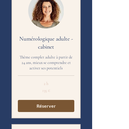
Numérologique adulte -
cabinet
Thème complet adulte à partir de
24 ans, mieux se comprendre et
activer ses potentiels
2 h
135
135 €
euros
Réserver