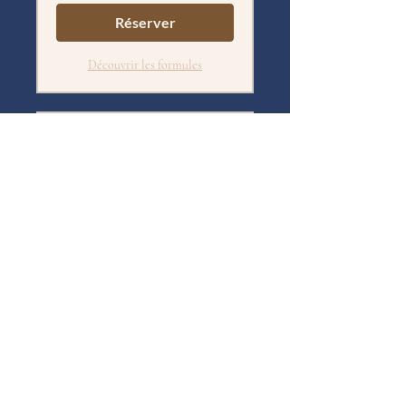
Réserver
Découvrir les formules
Consultation adulte en
visio
Disponible en ligne
accompagnement individuel en
visio d'adolescents (à partir de 16