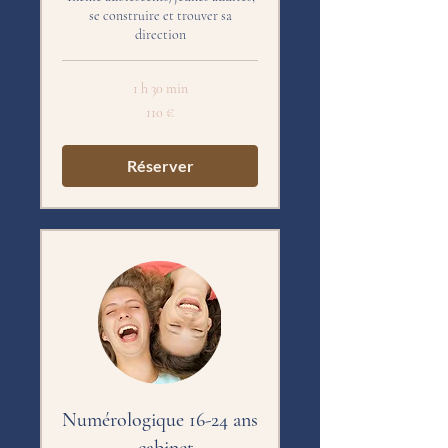
se construire et trouver sa
direction
1 h 30 min
110
110 €
euros
Réserver
Numérologique 16-24 ans